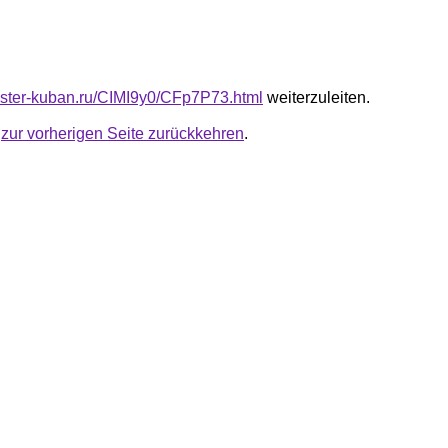
master-kuban.ru/CIMI9y0/CFp7P73.html
weiterzuleiten.
u
zur vorherigen Seite zurückkehren
.