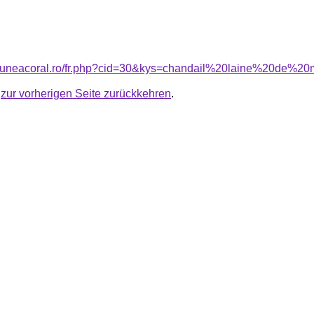
nsiuneacoral.ro/fr.php?cid=30&kys=chandail%20laine%20de%2
u
zur vorherigen Seite zurückkehren
.