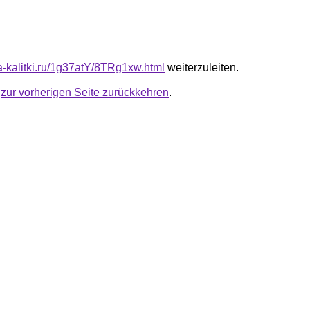
ta-kalitki.ru/1g37atY/8TRg1xw.html
weiterzuleiten.
u
zur vorherigen Seite zurückkehren
.