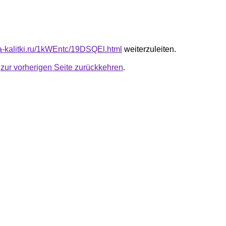
ta-kalitki.ru/1kWEntc/19DSQEl.html
weiterzuleiten.
u
zur vorherigen Seite zurückkehren
.