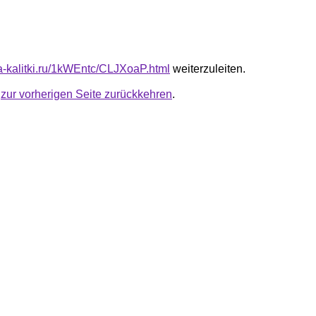
ta-kalitki.ru/1kWEntc/CLJXoaP.html
weiterzuleiten.
u
zur vorherigen Seite zurückkehren
.