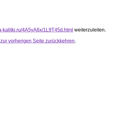
ta-kalitki.ru/4A5yA6x/1L9T45d.html
weiterzuleiten.
u
zur vorherigen Seite zurückkehren
.