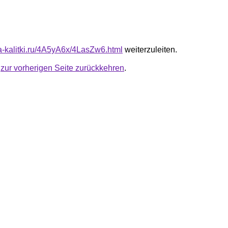
ta-kalitki.ru/4A5yA6x/4LasZw6.html
weiterzuleiten.
u
zur vorherigen Seite zurückkehren
.