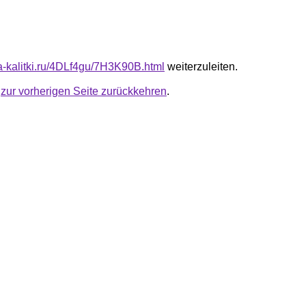
ta-kalitki.ru/4DLf4gu/7H3K90B.html
weiterzuleiten.
u
zur vorherigen Seite zurückkehren
.