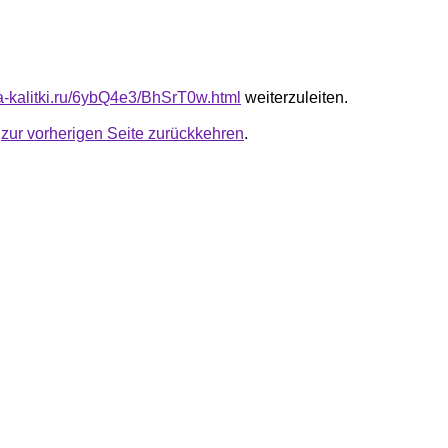
ta-kalitki.ru/6ybQ4e3/BhSrT0w.html
weiterzuleiten.
u
zur vorherigen Seite zurückkehren
.