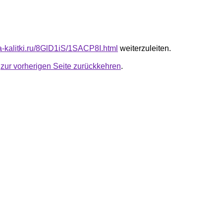
ta-kalitki.ru/8GlD1iS/1SACP8I.html
weiterzuleiten.
u
zur vorherigen Seite zurückkehren
.