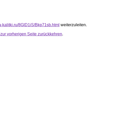
ta-kalitki.ru/8GlD1iS/Bkp71sb.html
weiterzuleiten.
u
zur vorherigen Seite zurückkehren
.