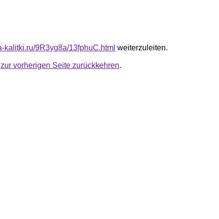
ta-kalitki.ru/9R3yg8a/13fphuC.html
weiterzuleiten.
u
zur vorherigen Seite zurückkehren
.