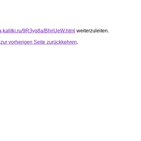
ta-kalitki.ru/9R3yg8a/BhriUeW.html
weiterzuleiten.
u
zur vorherigen Seite zurückkehren
.