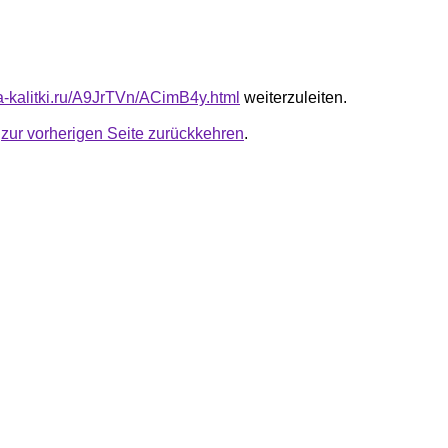
ta-kalitki.ru/A9JrTVn/ACimB4y.html
weiterzuleiten.
u
zur vorherigen Seite zurückkehren
.