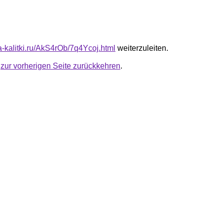
ta-kalitki.ru/AkS4rOb/7q4Ycoj.html
weiterzuleiten.
u
zur vorherigen Seite zurückkehren
.