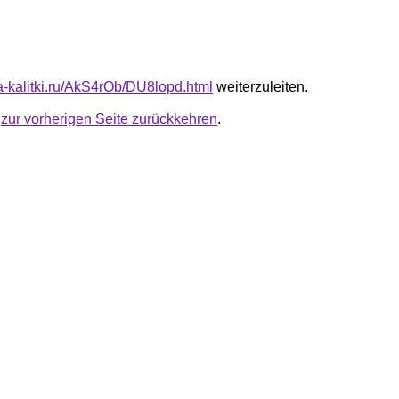
ta-kalitki.ru/AkS4rOb/DU8lopd.html
weiterzuleiten.
u
zur vorherigen Seite zurückkehren
.