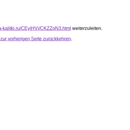
ota-kalitki.ru/CEyiHVj/CKZZoN3.html
weiterzuleiten.
u
zur vorherigen Seite zurückkehren
.