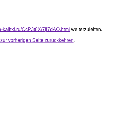
ta-kalitki.ru/CcP3t8X/7Ij7dAO.html
weiterzuleiten.
u
zur vorherigen Seite zurückkehren
.