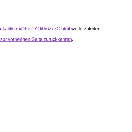
ta-kalitki.ru/DFet1YO/0r6ZczC.html
weiterzuleiten.
u
zur vorherigen Seite zurückkehren
.