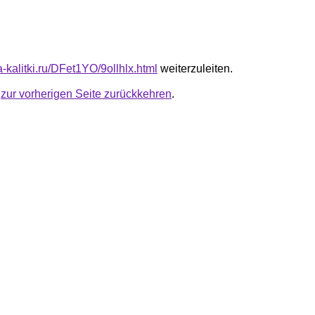
ta-kalitki.ru/DFet1YO/9ollhlx.html
weiterzuleiten.
u
zur vorherigen Seite zurückkehren
.