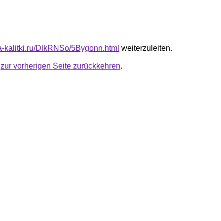
ta-kalitki.ru/DlkRNSo/5Bygonn.html
weiterzuleiten.
u
zur vorherigen Seite zurückkehren
.