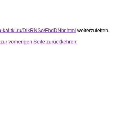
ta-kalitki.ru/DlkRNSo/FhdDNbr.html
weiterzuleiten.
u
zur vorherigen Seite zurückkehren
.