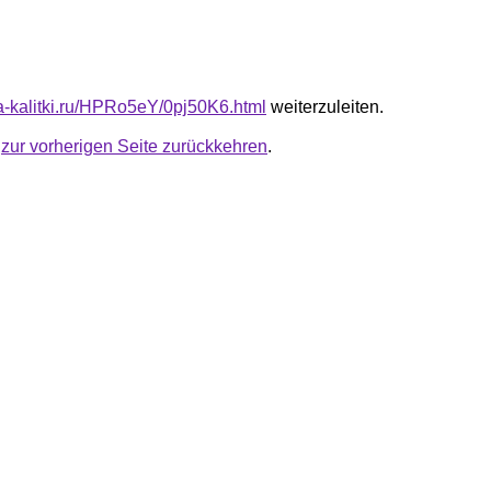
ta-kalitki.ru/HPRo5eY/0pj50K6.html
weiterzuleiten.
u
zur vorherigen Seite zurückkehren
.